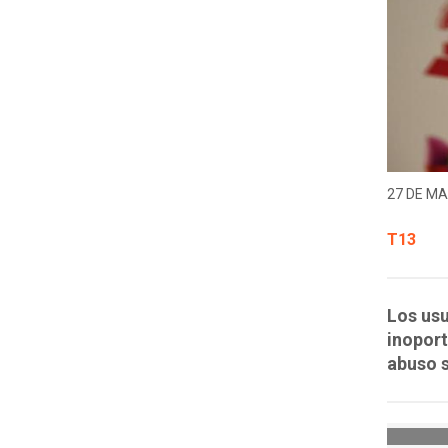
27 DE MA
T13
Los usu
inoport
abuso s