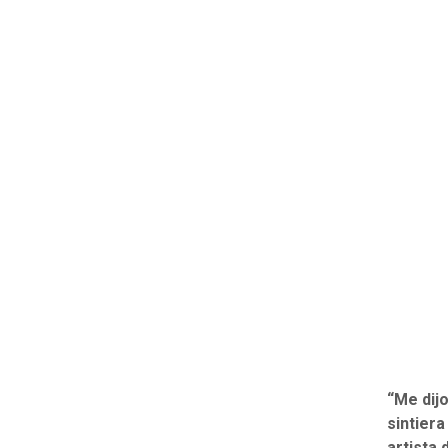
“Me dij
sintiera
artista