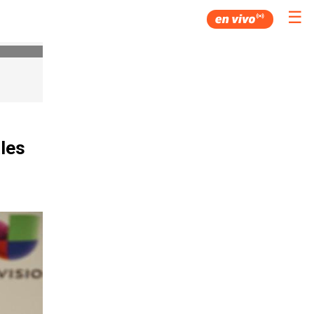
☰
ales