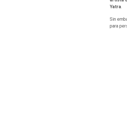
Yatra
.
Sin emba
para pers