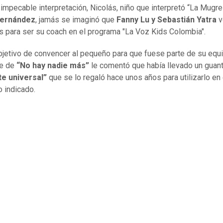
 impecable interpretación, Nicolás, niño que interpretó “La Mugre
Fernández
, jamás se imaginó que
Fanny Lu y Sebastián Yatra
v
as para ser su coach en el programa "La Voz Kids Colombia".
bjetivo de convencer al pequeño para que fuese parte de su equi
te de
“No hay nadie más”
le comentó que había llevado un guan
te universal”
que se lo regaló hace unos años para utilizarlo en 
 indicado.