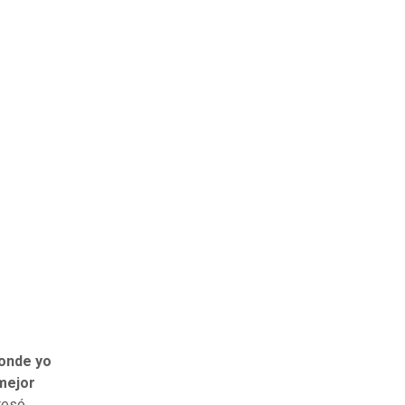
donde yo
 mejor
resó