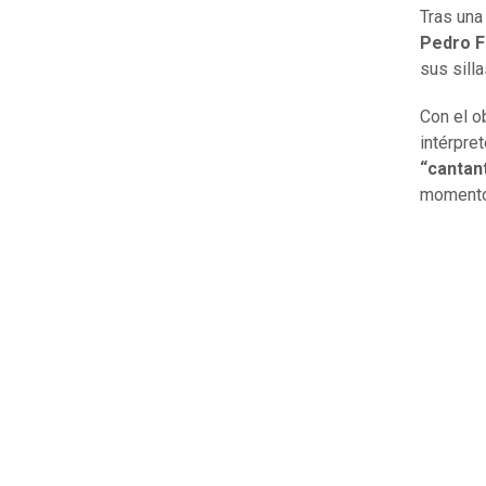
Tras una
Pedro 
sus sill
Con el o
intérpre
“cantan
momento