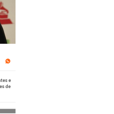
ntes e
nes de