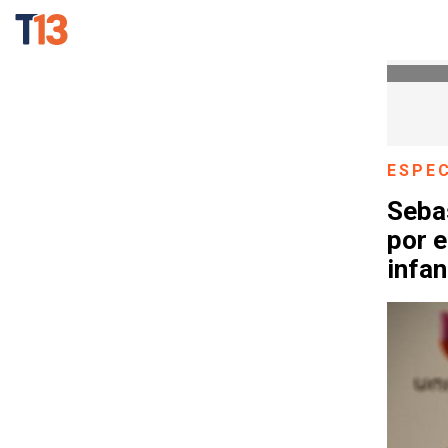
ESPE
Sebas
por 
infan