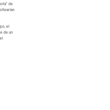
sita” de
oltearían
po, el
te de un
el