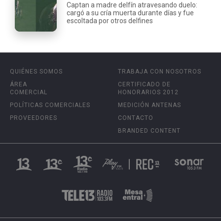
Captan a madre delfín atravesando duelo:
cargó a su cría muerta durante días y fue
escoltada por otros delfines
QUIÉNES SOMOS
TRABAJA CON NOSOTROS
ÁREA
CERTIFICADO DE
COMERCIAL
HONORARIOS 2012
POLÍTICAS COMERCIALES
MEDICIÓN ANTENAS
PROVEEDORES
CONTACTO
BRANDED CONTENT