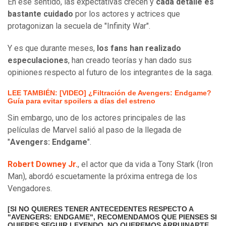
En ese sentido, las expectativas crecen y
cada detalle es
bastante cuidado
por los actores y actrices que
protagonizan la secuela de "Infinity War".
Y es que durante meses,
los fans han realizado
especulaciones
, han creado teorías y han dado sus
opiniones respecto al futuro de los integrantes de la saga.
LEE TAMBIÉN: [VIDEO] ¿Filtración de Avengers: Endgame?
Guía para evitar spoilers a días del estreno
Sin embargo, uno de los actores principales de las
películas de Marvel salió al paso de la llegada de
"
Avengers: Endgame
".
Robert Downey Jr.
, el actor que da vida a Tony Stark (Iron
Man), abordó escuetamente la próxima entrega de los
Vengadores.
[SI NO QUIERES TENER ANTECEDENTES RESPECTO A
"AVENGERS: ENDGAME", RECOMENDAMOS QUE PIENSES SI
QUIERES SEGUIR LEYENDO. NO QUEREMOS ARRUINARTE