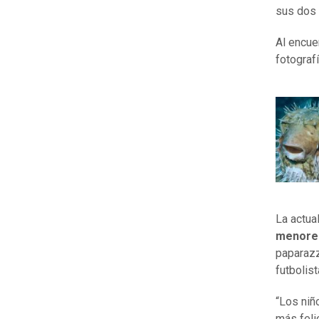
sus dos 
Al encue
fotograf
La actual
menore
paparazzi
futbolist
“Los niñ
más feli