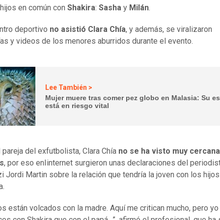
hijos en común con
Shakira
:
Sasha
y
Milán
.
ntro deportivo
no asistió Clara Chía
, y además, se viralizaron
ías y videos de los menores aburridos durante el evento.
Lee También >
Mujer muere tras comer pez globo en Malasia: Su e
está en riesgo vital
 pareja del exfutbolista, Clara Chía
no se ha visto muy cercana
s
, por eso enIinternet surgieron unas declaraciones del periodis
 Jordi Martin sobre la relación que tendría la joven con los hijos
a.
os están volcados con la madre. Aquí me critican mucho, pero yo
ces con Shakira que con el papá…”, afirmó el profesional, que ha