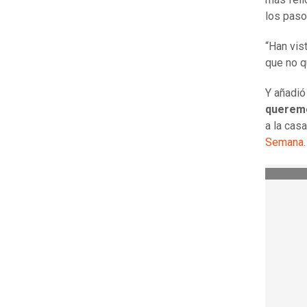
los paso
“Han vis
que no q
Y añadió
queremo
a la cas
Semana
.