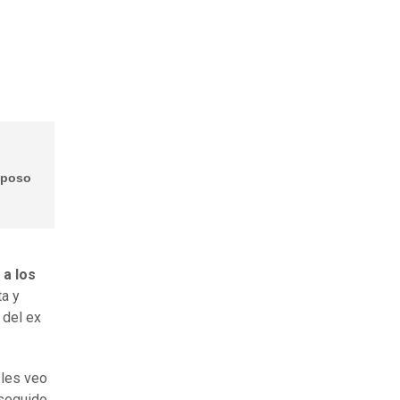
sposo
 a los
ta y
 del ex
 les veo
 seguido