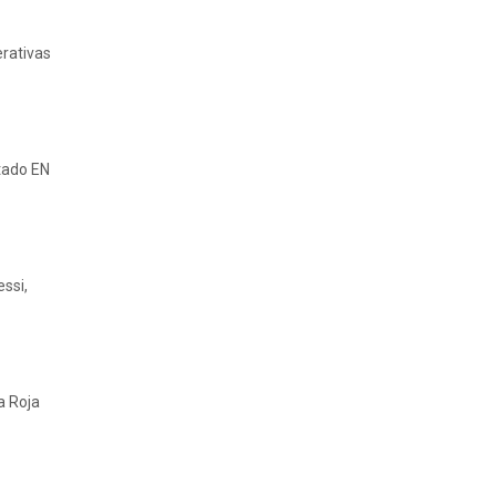
erativas
tado EN
ssi,
a Roja