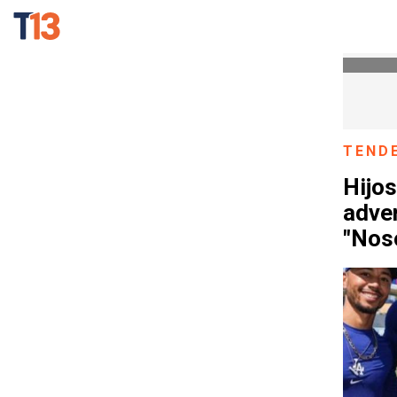
TEND
Hijos
adver
"Nos