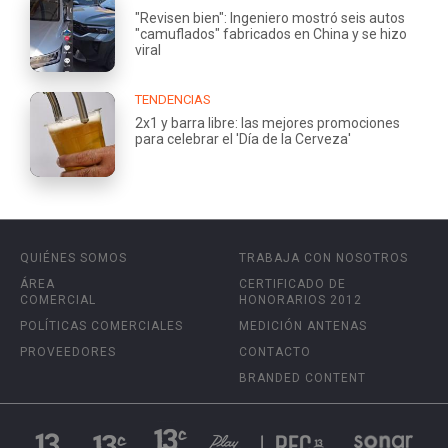
"Revisen bien": Ingeniero mostró seis autos
"camuflados" fabricados en China y se hizo
viral
TENDENCIAS
2x1 y barra libre: las mejores promociones
para celebrar el 'Día de la Cerveza'
QUIÉNES SOMOS
TRABAJA CON NOSOTROS
ÁREA
CERTIFICADO DE
COMERCIAL
HONORARIOS 2012
POLÍTICAS COMERCIALES
MEDICIÓN ANTENAS
PROVEEDORES
CONTACTO
BRANDED CONTENT