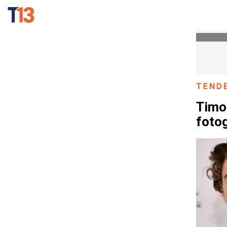
TEND
Timo
foto