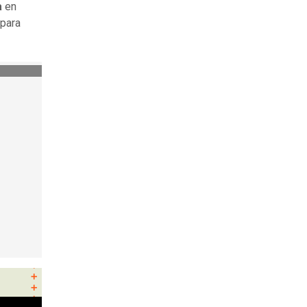
a
en
para