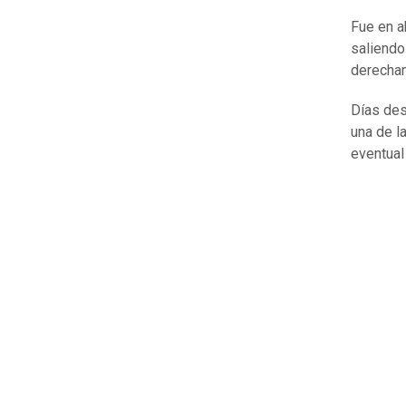
Fue en a
saliend
derecham
Días de
una de l
eventual