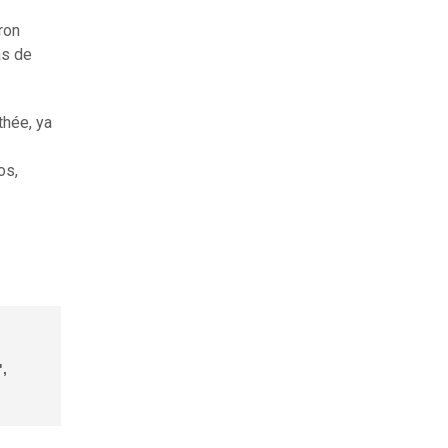
ron
as de
thée, ya
os,
",