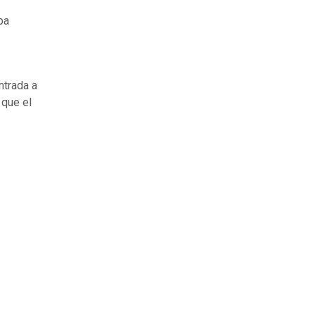
ba
ntrada a
 que el