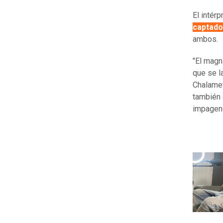
El intér
captado
ambos.
"El magn
que se l
Chalame
también 
impagen