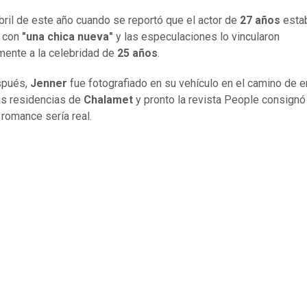
bril de este año cuando se reportó que el actor de
27 años
esta
o con
"una chica nueva"
y las especulaciones lo vincularon
ente a la celebridad de
25 años
.
spués,
Jenner
fue fotografiado en su vehículo en el camino de e
as residencias de
Chalamet
y pronto la revista People consignó
 romance sería real.