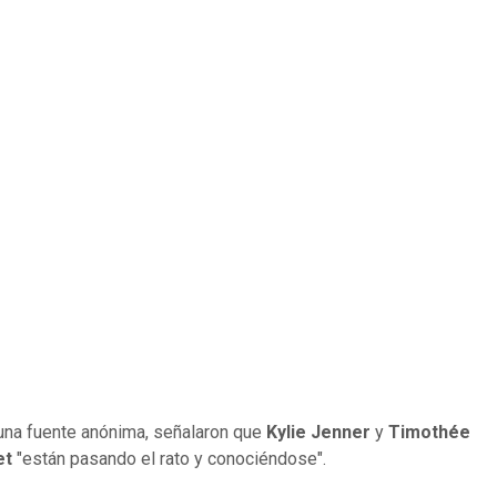
una fuente anónima, señalaron que
Kylie Jenner
y
Timothée
et
"están pasando el rato y conociéndose".