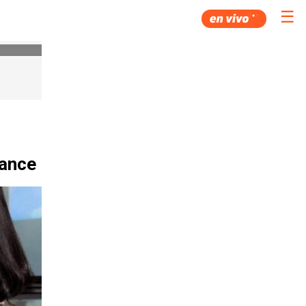
☰
mance