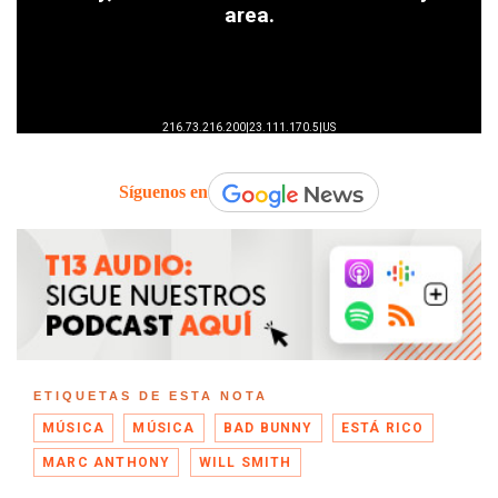
Síguenos en
ETIQUETAS DE ESTA NOTA
MÚSICA
MÚSICA
BAD BUNNY
ESTÁ RICO
MARC ANTHONY
WILL SMITH