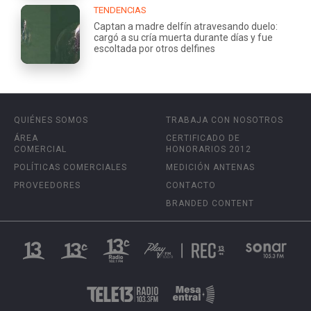
TENDENCIAS
Captan a madre delfín atravesando duelo:
cargó a su cría muerta durante días y fue
escoltada por otros delfines
QUIÉNES SOMOS
TRABAJA CON NOSOTROS
ÁREA
CERTIFICADO DE
COMERCIAL
HONORARIOS 2012
POLÍTICAS COMERCIALES
MEDICIÓN ANTENAS
PROVEEDORES
CONTACTO
BRANDED CONTENT