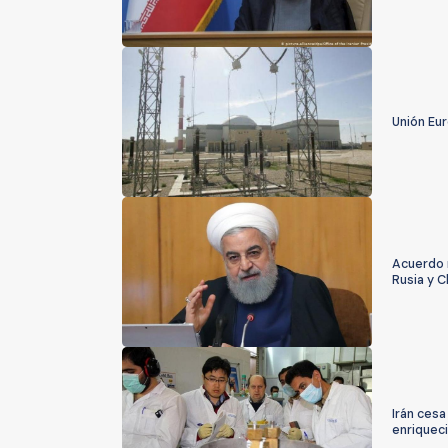
Unión Eur
Acuerdo n
Rusia y C
Irán ces
enriquec