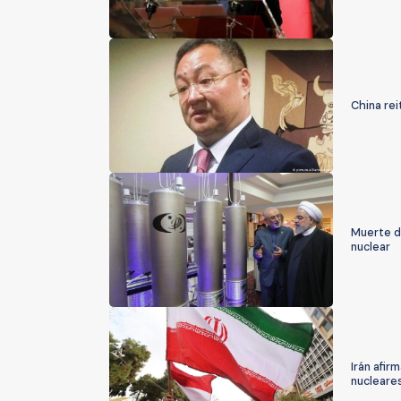
China rei
Muerte de
nuclear
Irán afir
nucleare