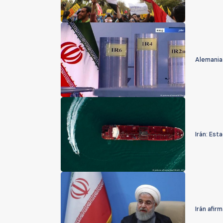
Alemania 
Irán: Est
Irán afir