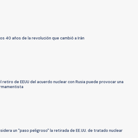
os 40 años de la revolución que cambió a Irán
l retiro de EEUU del acuerdo nuclear con Rusia puede provocar una
armamentista
sidera un "paso peligroso" la retirada de EE.UU. de tratado nuclear