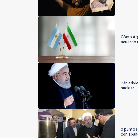
Cómo Arge
acuerdo n
Irán advi
nuclear
5 puntos
con aban