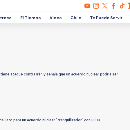
etrece
El Tiempo
Video
Chile
Te Puede Servir
iene ataque contra Irán y señala que un acuerdo nuclear podría ser
ice listo para un acuerdo nuclear "tranquilizador" con EEUU