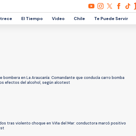
etrece
El Tiempo
Video
Chile
Te Puede Servir
e bombera en La Araucanía: Comandante que conducía carro bomba
los efectos del alcohol, según alcotest
dos tras violento choque en Viña del Mar: conductora marcó positivo
est