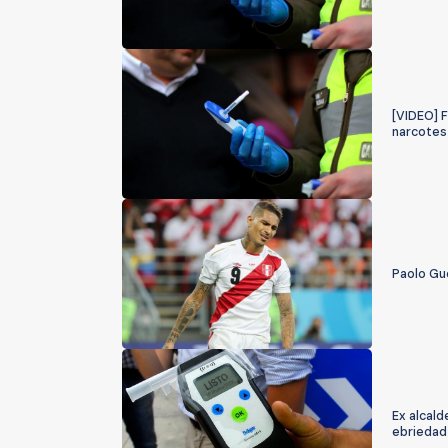
[VIDEO] F
narcotes
Paolo Gue
Ex alcald
ebriedad