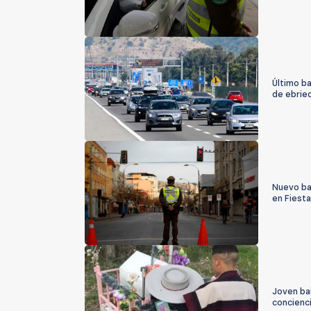
Último b
de ebrie
Nuevo ba
en Fiesta
Joven bai
concienci