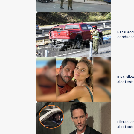
Fatal acc
conducto
Kika Silv
alcotest:
Filtran v
alcotest