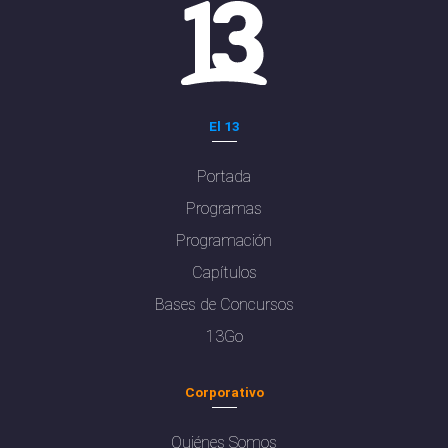
El 13
Portada
Programas
Programación
Capítulos
Bases de Concursos
13Go
Corporativo
Quiénes Somos