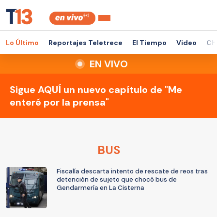
Lo Último
Reportajes Teletrece
El Tiempo
Video
Ch
EN VIVO
Sigue AQUÍ un nuevo capítulo de "Me
enteré por la prensa"
BUS
Fiscalía descarta intento de rescate de reos tras
detención de sujeto que chocó bus de
Gendarmería en La Cisterna