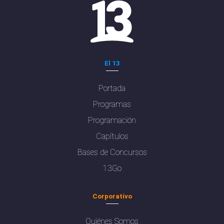
El 13
Portada
Programas
Programación
Capítulos
Bases de Concursos
13Go
Corporativo
Quiénes Somos