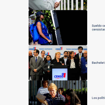
Sueldo c
censista
Bachelet
Los polít