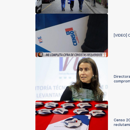
[VIDEO] C
Directora
comprom
Censo 20
reclutam