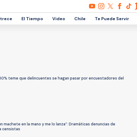
etrece
El Tiempo
Video
Chile
Te Puede Servir
: 50% teme que delincuentes se hagan pasar por encuestadores del
un machete en la mano y me lo lanza”: Dramáticas denuncias de
a censistas