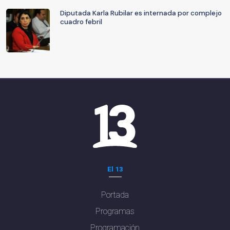
Diputada Karla Rubilar es internada por complejo
cuadro febril
El 13
Portada
Programas
Programación