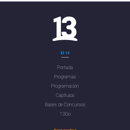
El 13
Portada
Programas
Programación
Capítulos
Bases de Concursos
13Go
Corporativo