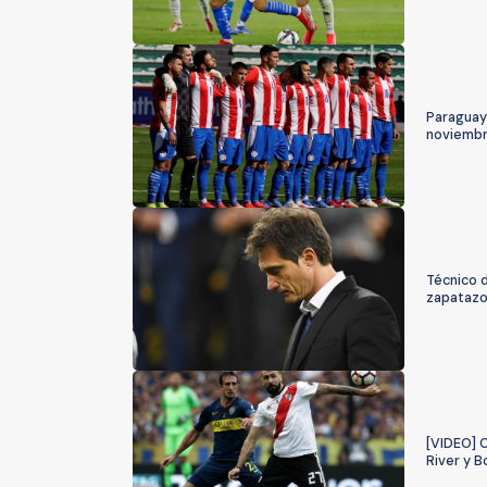
Paraguay 
noviembre
Técnico d
zapatazo
[VIDEO] C
River y B