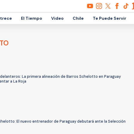
etrece
El Tiempo
Video
Chile
Te Puede Servir
TTO
delanteros: La primera alineación de Barros Schelotto en Paraguay
entar a La Roja
chelotto: El nuevo entrenador de Paraguay debutará ante la Selección