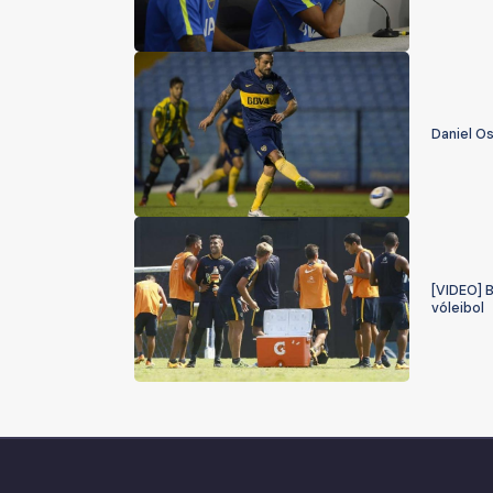
Daniel O
[VIDEO] B
vóleibol