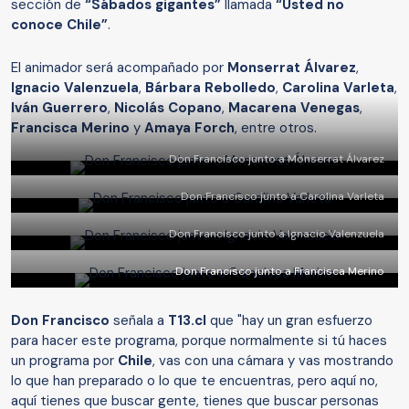
sección de
“Sábados gigantes”
llamada
“Usted no
conoce Chile”
.
El animador será acompañado por
Monserrat Álvarez
,
Ignacio Valenzuela
,
Bárbara Rebolledo
,
Carolina Varleta
,
Iván Guerrero
,
Nicolás Copano
,
Macarena Venegas
,
Francisca Merino
y
Amaya Forch
, entre otros.
Don Francisco junto a Monserrat Álvarez
Don Francisco junto a Carolina Varleta
Don Francisco junto a Ignacio Valenzuela
Don Francisco junto a Francisca Merino
Don Francisco
señala a
T13.cl
que "hay un gran esfuerzo
para hacer este programa, porque normalmente si tú haces
un programa por
Chile
, vas con una cámara y vas mostrando
lo que han preparado o lo que te encuentras, pero aquí no,
aquí tienes que buscar gente, tienes que buscar personas