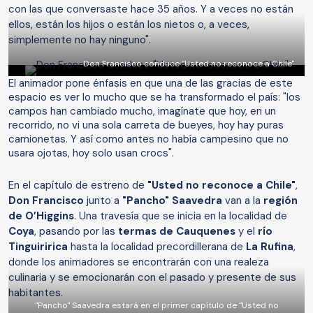
con las que conversaste hace 35 años. Y a veces no están
ellos, están los hijos o están los nietos o, a veces,
simplemente no hay ninguno".
Don Francisco conduce "Usted no reconoce a Chile"
El animador pone énfasis en que una de las gracias de este
espacio es ver lo mucho que se ha transformado el país: "los
campos han cambiado mucho, imagínate que hoy, en un
recorrido, no vi una sola carreta de bueyes, hoy hay puras
camionetas. Y así como antes no había campesino que no
usara ojotas, hoy solo usan crocs".
En el capítulo de estreno de
"Usted no reconoce a Chile"
,
Don Francisco
junto a
"Pancho" Saavedra
van a la
región
de O’Higgins
. Una travesía que se inicia en la localidad de
Coya
, pasando por las
termas de Cauquenes
y el
río
Tinguiririca
hasta la localidad precordillerana de
La Rufina
,
donde los animadores se encontrarán con una realeza
culinaria y se emocionarán con el pasado y presente de sus
habitantes.
"Pancho" Saavedra estará en el primer capítulo de "Usted no