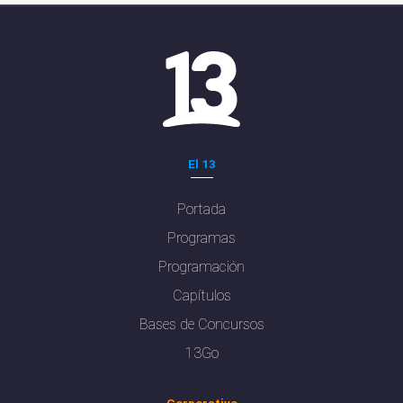
El 13
Portada
Programas
Programación
Capítulos
Bases de Concursos
13Go
Corporativo