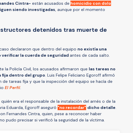
nandes Cintra-
están acusados de
homicidio con dolo
iguen siendo investigadas
, aunque por el momento
instructores detenidos tras muerte de
l caso declararon que dentro del equipo
no existía una
 verificar la cuerda de seguridad
antes de cada salto.
te la Policía Civil, los acusados afirmaron que
las tareas no
fija dentro del grupo
. Luis Felipe Feliciano Egoroff afirmó
n de tareas fija y que la inspección del equipo se hacía de
dio
El Perfil
.
quién era el responsable de la instalación del arnés o de la
Maria Eduarda, Egoroff aseguró
"no recordar"
dicho detalle
.
con Fernandes Cintra, quien, pese a reconocer haber
 no pudo precisar si verificó la seguridad de la víctima.