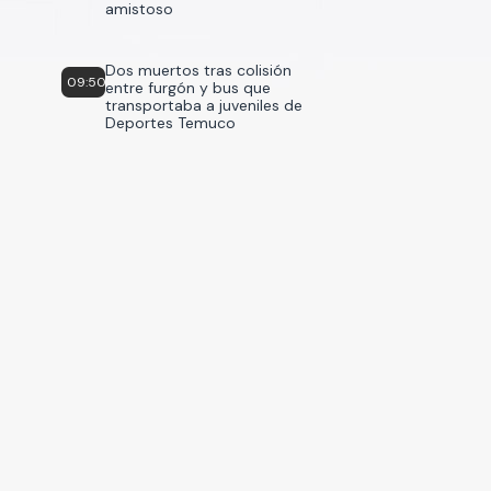
amistoso
Dos muertos tras colisión
09:50
entre furgón y bus que
transportaba a juveniles de
Deportes Temuco