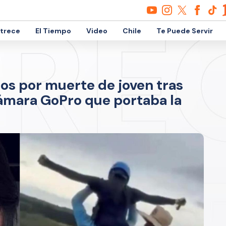
etrece
El Tiempo
Video
Chile
Te Puede Servir
dos por muerte de joven tras
 cámara GoPro que portaba la