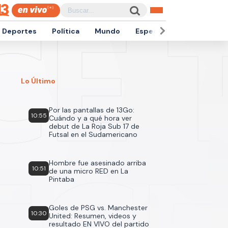
Deportes
Política
Mundo
Espectáculos
Empren
Lo Último
Por las pantallas de 13Go:
10:55
Cuándo y a qué hora ver
debut de La Roja Sub 17 de
Futsal en el Sudamericano
Hombre fue asesinado arriba
10:51
de una micro RED en La
Pintaba
Goles de PSG vs. Manchester
10:30
United: Resumen, videos y
resultado EN VIVO del partido