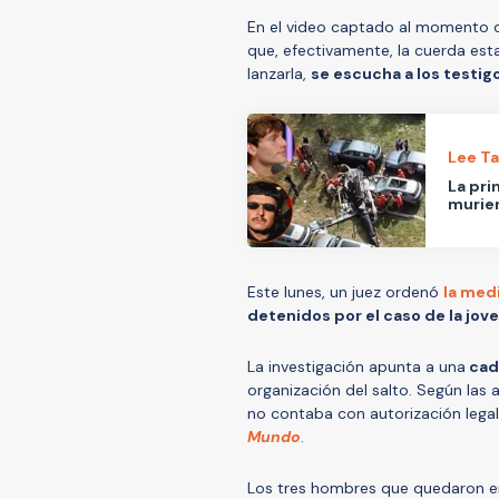
En el video captado al momento del
que, efectivamente, la cuerda est
lanzarla,
se escucha a los testigo
Lee T
La pri
murier
Este lunes, un juez ordenó
la med
detenidos por el caso de la jove
La investigación apunta a una
cad
organización del salto. Según las 
no contaba con autorización legal
Mundo
.
Los tres hombres que quedaron en