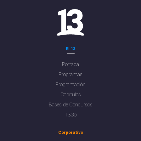
El 13
Portada
Programas
Programación
Capítulos
Bases de Concursos
13Go
Corporativo