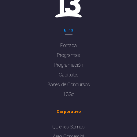
El 13
Portada
Programas
Programación
Capítulos
Bases de Concursos
13Go
Corporativo
Quiénes Somos
Área Comercial