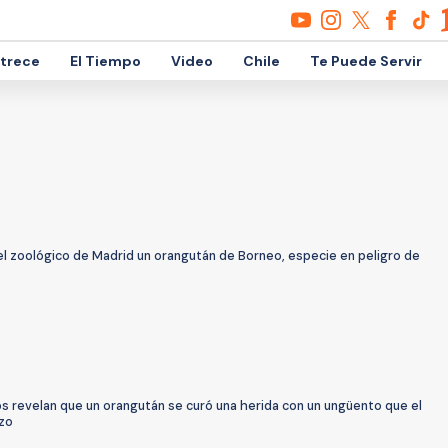
etrece
El Tiempo
Video
Chile
Te Puede Servir
el zoológico de Madrid un orangután de Borneo, especie en peligro de
os revelan que un orangután se curó una herida con un ungüento que el
zo