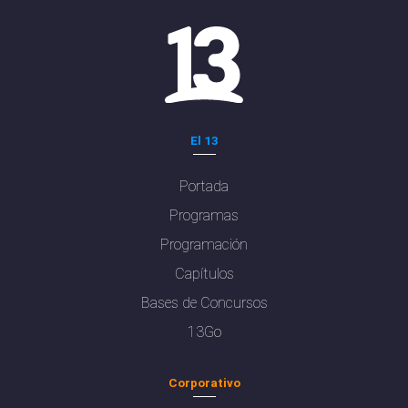
El 13
Portada
Programas
Programación
Capítulos
Bases de Concursos
13Go
Corporativo