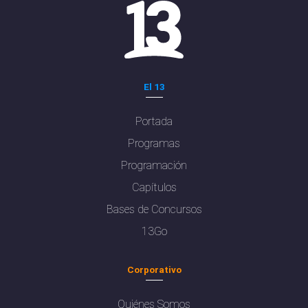
El 13
Portada
Programas
Programación
Capítulos
Bases de Concursos
13Go
Corporativo
Quiénes Somos