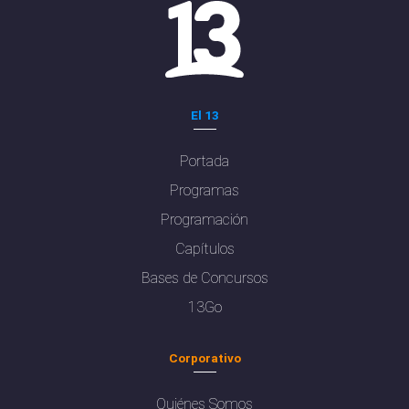
El 13
Portada
Programas
Programación
Capítulos
Bases de Concursos
13Go
Corporativo
Quiénes Somos