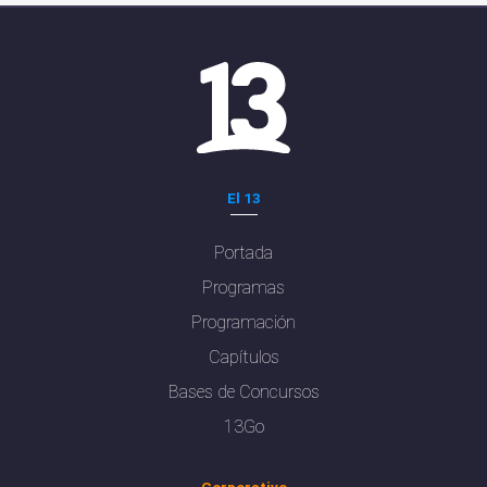
El 13
Portada
Programas
Programación
Capítulos
Bases de Concursos
13Go
Corporativo