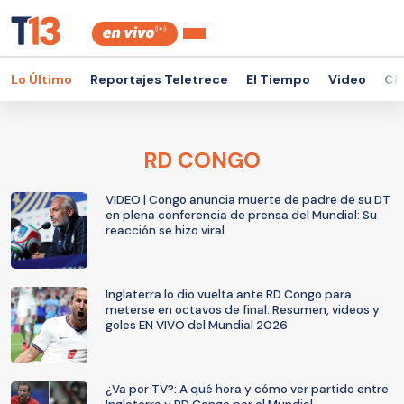
Lo Último
Reportajes Teletrece
El Tiempo
Video
Ch
RD CONGO
VIDEO | Congo anuncia muerte de padre de su DT
en plena conferencia de prensa del Mundial: Su
reacción se hizo viral
Inglaterra lo dio vuelta ante RD Congo para
meterse en octavos de final: Resumen, videos y
goles EN VIVO del Mundial 2026
¿Va por TV?: A qué hora y cómo ver partido entre