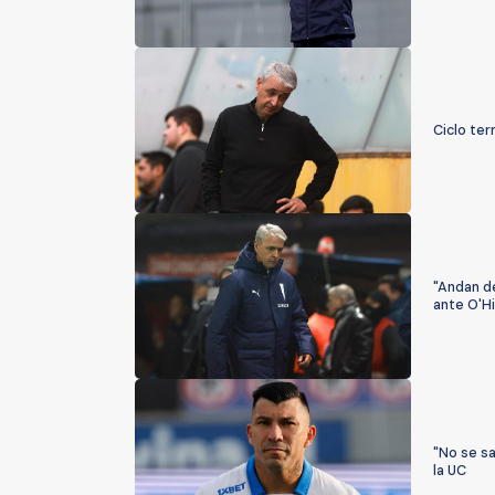
Ciclo ter
"Andan de
ante O'H
"No se sa
la UC