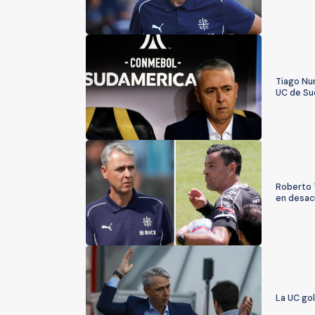
Tiago Nun
UC de Su
Roberto 
en desac
La UC go