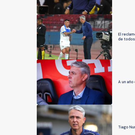
El reclam
de todos 
A un año 
Tiago Nun