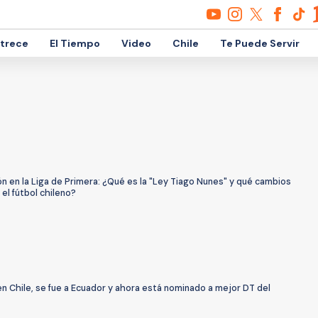
etrece
El Tiempo
Video
Chile
Te Puede Servir
n en la Liga de Primera: ¿Qué es la "Ley Tiago Nunes" y qué cambios
 el fútbol chileno?
n Chile, se fue a Ecuador y ahora está nominado a mejor DT del