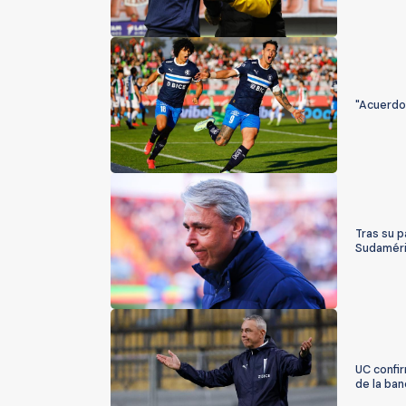
"Acuerdo 
Tras su p
Sudamér
UC confir
de la ba