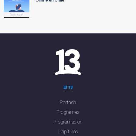
Online en Chile
El 13
Portada
Programas
Programación
Capítulos