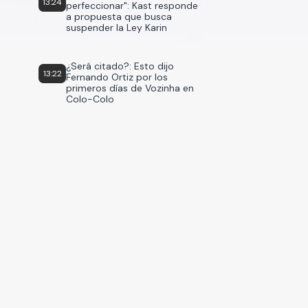
13:24
perfeccionar": Kast responde
a propuesta que busca
suspender la Ley Karin
¿Será citado?: Esto dijo
13:22
Fernando Ortiz por los
primeros días de Vozinha en
Colo-Colo