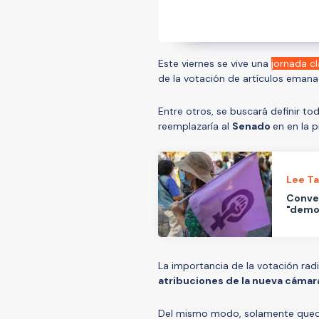
Este viernes se vive una
jornada c
de la votación de artículos eman
Entre otros, se buscará definir to
reemplazaría al
Senado
en en la 
Lee T
Conven
"democ
La importancia de la votación ra
atribuciones de la nueva cáma
Del mismo modo, solamente que