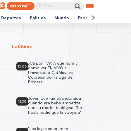
Deportes
Política
Mundo
Espectáculos
Empren
Lo Último
¿Va por TV?: A qué hora y
15:08
cómo ver EN VIVO a
Universidad Católica vs.
Cobresal por la Liga de
Primera
Joven que fue abandonada
13:39
cuando era bebé empatiza
con su madre biológica: "No
había nadie que la apoyara"
"Las leyes se pueden