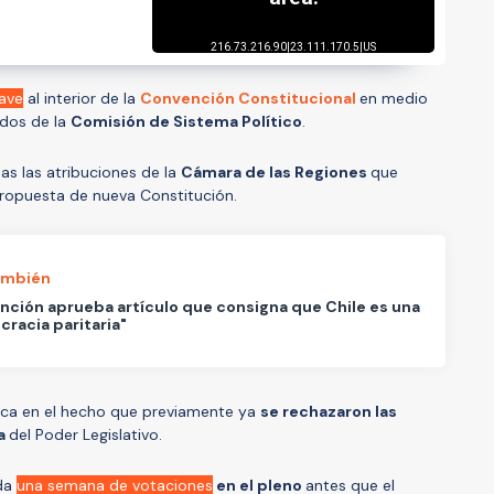
lave
al interior de la
Convención Constitucional
en medio
ados de la
Comisión de Sistema Político
.
das las atribuciones de la
Cámara de las Regiones
que
propuesta de nueva Constitución.
ambién
ción aprueba artículo que consigna que Chile es una
racia paritaria"
dica en el hecho que previamente ya
se rechazaron las
ra
del Poder Legislativo.
da
una semana de votaciones
en el pleno
antes que el