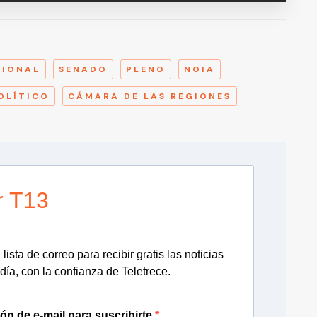
A
CIONAL
SENADO
PLENO
NOIA
OLÍTICO
CÁMARA DE LAS REGIONES
r T13
lista de correo para recibir gratis las noticias
día, con la confianza de Teletrece.
ión de e-mail para suscribirte