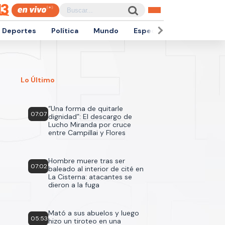
Deportes
Política
Mundo
Espectáculos
Empren
Lo Último
“Una forma de quitarle
07:07
dignidad”: El descargo de
Lucho Miranda por cruce
entre Campillai y Flores
Hombre muere tras ser
07:02
baleado al interior de cité en
La Cisterna: atacantes se
dieron a la fuga
Mató a sus abuelos y luego
05:53
hizo un tiroteo en una