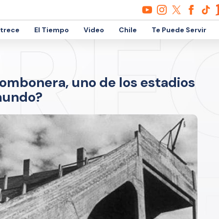
etrece
El Tiempo
Video
Chile
Te Puede Servir
ombonera, uno de los estadios
mundo?