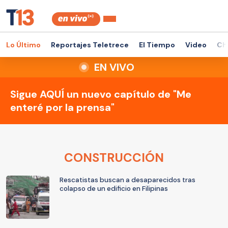
Lo Último
Reportajes Teletrece
El Tiempo
Video
Ch
EN VIVO
Sigue AQUÍ un nuevo capítulo de "Me
enteré por la prensa"
CONSTRUCCIÓN
Rescatistas buscan a desaparecidos tras
colapso de un edificio en Filipinas