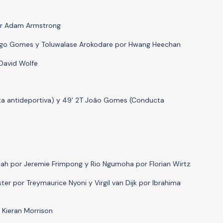
or Adam Armstrong
drigo Gomes y Toluwalase Arokodare por Hwang Heechan
 David Wolfe
ta antideportiva) y 49' 2T João Gomes (Conducta
ah por Jeremie Frimpong y Rio Ngumoha por Florian Wirtz
ister por Treymaurice Nyoni y Virgil van Dijk por Ibrahima
 Kieran Morrison