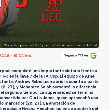
Wolverhampton cayó 3 a 1 y no logró clasificar a Cuartos de Final
2026 - 19:02 hrs.
Seguir a T13 en
erpool conquistó una importante victoria frente a
-3 en la llave 7 de la FA Cup. El equipo de Arne
astante. Andrew Robertson abrió la cuenta a partir
 (6' 2T), y Mohamed Salah aumentó la diferencia
del segundo tiempo. La superioridad se terminó
l convertido por Curtis Jones, quien aprovechó una
ado marcador (28' 2T). La anotación de
 gracias a Hwang Heechan, quien se apoderó del