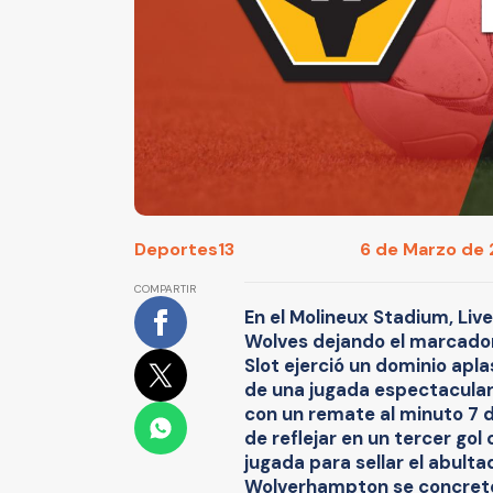
Deportes13
6 de Marzo de 
COMPARTIR
En el Molineux Stadium, Liv
Wolves dejando el marcador 1
Slot ejerció un dominio apl
de una jugada espectacular
con un remate al minuto 7 
de reflejar en un tercer go
jugada para sellar el abult
Wolverhampton se concretó