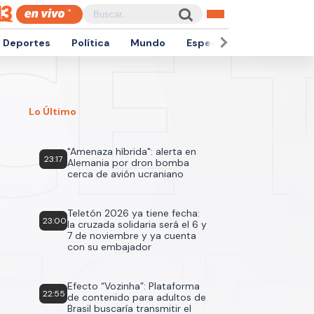
Deportes
Política
Mundo
Espectáculos
Empren
Lo Último
"Amenaza híbrida": alerta en
23:17
Alemania por dron bomba
cerca de avión ucraniano
Teletón 2026 ya tiene fecha:
23:00
la cruzada solidaria será el 6 y
7 de noviembre y ya cuenta
con su embajador
Efecto “Vozinha”: Plataforma
22:55
de contenido para adultos de
Brasil buscaría transmitir el