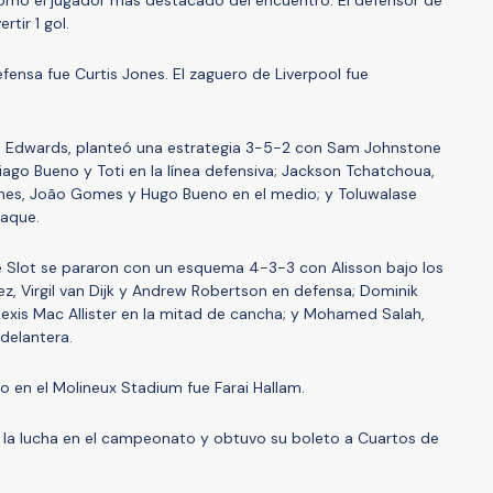
tir 1 gol.
fensa fue Curtis Jones. El zaguero de Liverpool fue
ob Edwards, planteó una estrategia 3-5-2 con Sam Johnstone
iago Bueno y Toti en la línea defensiva; Jackson Tchatchoua,
mes, João Gomes y Hugo Bueno en el medio; y Toluwalase
taque.
rne Slot se pararon con un esquema 4-3-3 con Alisson bajo los
ez, Virgil van Dijk y Andrew Robertson en defensa; Dominik
exis Mac Allister en la mitad de cancha; y Mohamed Salah,
delantera.
do en el Molineux Stadium fue Farai Hallam.
n la lucha en el campeonato y obtuvo su boleto a Cuartos de
.