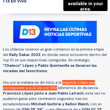
T13 En Vivo
Los chilenos tuvieron un gran comienzo en la primera etapa
del
Rally Dakar 2023
, en donde varios estuvieron dentro del
top 10 en sus respectivas categorías. Sin embargo,
“Chaleco” López y Pablo Quintanilla se llevaron las
miradas del favoritismo.
Hoy por la mañana se dio inicio a la
segunda etapa que
corresponde a la Al Ula con 590
kilómetros de distancia.
Francisco López junto a Juan Pablo Latrach
, esta vez no
pudieron ganar pero terminaron segundos tras los
estadunidenses
Mitchell Guthrie y Kellon Walch
, con un
tiempo de
05H 39' 56''
, y una diferencia de
+ 00H 01' 25
'.