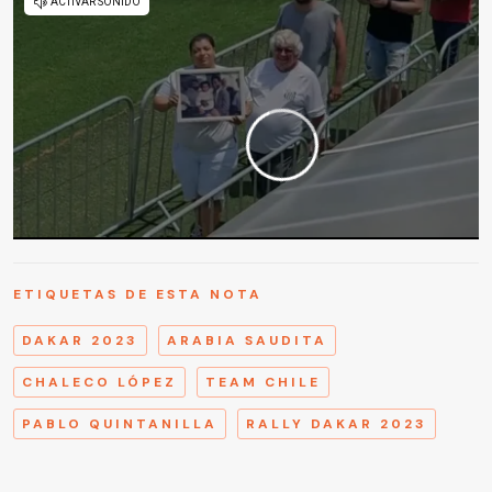
ETIQUETAS DE ESTA NOTA
DAKAR 2023
ARABIA SAUDITA
CHALECO LÓPEZ
TEAM CHILE
PABLO QUINTANILLA
RALLY DAKAR 2023