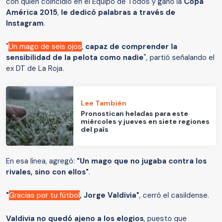
con quien coincidió en el Equipo de Todos y ganó la
Copa
América 2015
,
le dedicó palabras a través de
Instagram
.
"
Un mago de seis ojos
,
capaz de comprender la
sensibilidad de la pelota como nadie
", partió señalando el
ex DT de La Roja.
Lee También
Pronostican heladas para este
miércoles y jueves en siete regiones
del país
En esa línea, agregó:
"Un mago que no jugaba contra los
rivales, sino con ellos"
.
"
Gracias por tu fútbol
, Jorge Valdivia"
, cerró el casildense.
Valdivia no quedó ajeno a los elogios
, puesto que