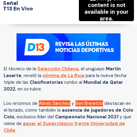
Señal
T13 En Vivo
El técnico de la
Selección Chilena
, el uruguayo
Martín
Lasarte
, reveló la
nómina de La Roja
para la nueva fecha
triple de las
Clasificatorias
rumbo al
Mundial de Qatar
2022
, en octubre.
Los retornos de
Alexis Sánchez
y
Ben Brereton
destacan en
el listado, como también la
ausencia de jugadores de Colo
Colo
, exclusivo líder del
Campeonato Nacional 2021
y que
viene de
ganar el Superclásico frente Universidad de
Chile
.