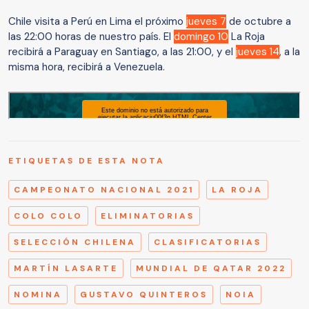
Chile visita a Perú en Lima el próximo
jueves 7
de octubre a
las 22:00 horas de nuestro país. El
domingo 10
La Roja
recibirá a Paraguay en Santiago, a las 21:00, y el
jueves 14
, a la
misma hora, recibirá a Venezuela.
ETIQUETAS DE ESTA NOTA
CAMPEONATO NACIONAL 2021
LA ROJA
COLO COLO
ELIMINATORIAS
SELECCIÓN CHILENA
CLASIFICATORIAS
MARTÍN LASARTE
MUNDIAL DE QATAR 2022
NOMINA
GUSTAVO QUINTEROS
NOIA