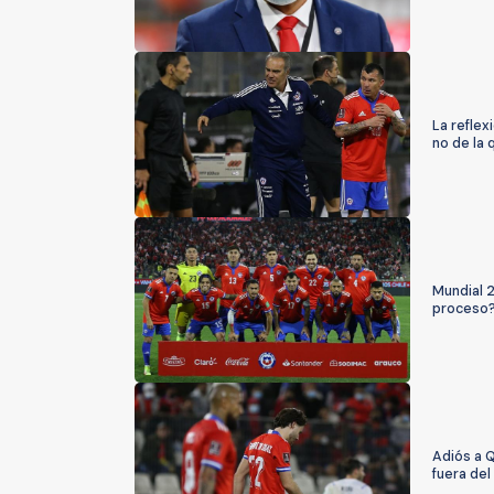
La refle
no de la 
Mundial 
proceso
Adiós a 
fuera del