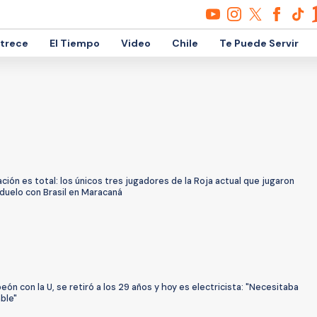
etrece
El Tiempo
Video
Chile
Te Puede Servir
ción es total: los únicos tres jugadores de la Roja actual que jugaron
 duelo con Brasil en Maracaná
ón con la U, se retiró a los 29 años y hoy es electricista: "Necesitaba
ble"