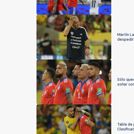
Martín L
despedir
Sólo qued
soñar con
Tabla de 
Clasifica