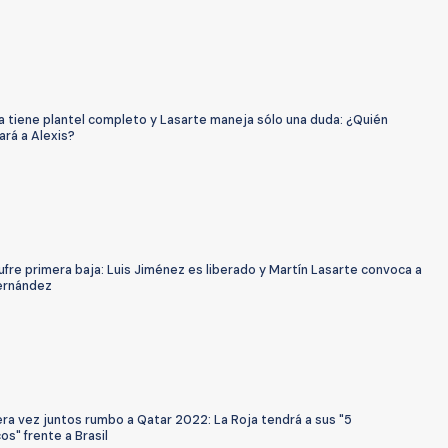
a tiene plantel completo y Lasarte maneja sólo una duda: ¿Quién
rá a Alexis?
ufre primera baja: Luis Jiménez es liberado y Martín Lasarte convoca a
ernández
ra vez juntos rumbo a Qatar 2022: La Roja tendrá a sus "5
os" frente a Brasil