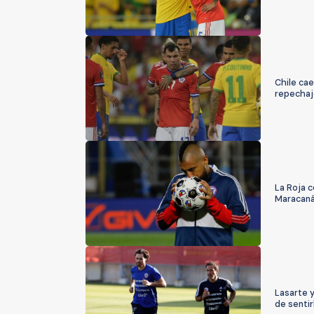
Chile cae
repechaj
La Roja c
Maracan
Lasarte 
de senti