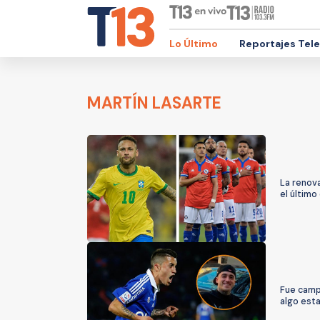
Lo Último
Reportajes Tel
MARTÍN LASARTE
La renova
el último
Fue campe
algo esta