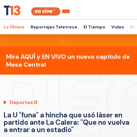
Lo Último
Reportajes Teletrece
El Tiempo
Video
Ch
Mira AQUÍ y EN VIVO un nuevo capítulo de
Mesa Central
Deportes13
La U "funa" a hincha que usó láser en
partido ante La Calera: "Que no vuelva
a entrar a un estadio"