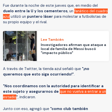
Fue durante la noche de este jueves que, en medio del
duelo entre la U y los cementeros
, un
fanático del cuadro
azul
utilizó un
puntero láser
para molestar a futbolistas de
su propio equipo y el rival.
Lee También
Investigadores afirman que ataque a
local de familia de Messi buscó
"impacto público"
A través de Twitter, la tienda azul señaló que
"¡no
queremos que esto siga ocurriendo!"
.
"Nos coordinamos con la autoridad para identificar a
este sujeto y asegurarnos de
que no vuelva a entrar a un
estadio
"
, indicaron.
Junto con eso, agregó que
"como club también