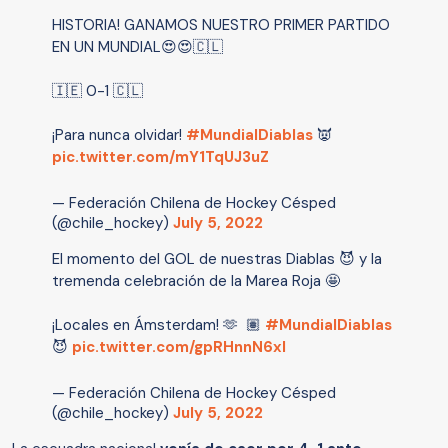
HISTORIA! GANAMOS NUESTRO PRIMER PARTIDO
EN UN MUNDIAL😍😍🇨🇱
🇮🇪 0-1 🇨🇱
¡Para nunca olvidar!
#MundialDiablas
👿
pic.twitter.com/mY1TqUJ3uZ
— Federación Chilena de Hockey Césped
(@chile_hockey)
July 5, 2022
El momento del GOL de nuestras Diablas 😈 y la
tremenda celebración de la Marea Roja 🤩
¡Locales en Ámsterdam! 🫶 🏽
#MundialDiablas
😈
pic.twitter.com/gpRHnnN6xl
— Federación Chilena de Hockey Césped
(@chile_hockey)
July 5, 2022