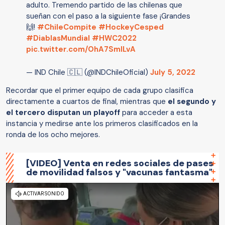
adulto. Tremendo partido de las chilenas que
sueñan con el paso a la siguiente fase ¡Grandes
🙌!
#ChileCompite
#HockeyCesped
#DiablasMundial
#HWC2022
pic.twitter.com/OhA7SmlLvA
— IND Chile 🇨🇱 (@INDChileOficial)
July 5, 2022
Recordar que el primer equipo de cada grupo clasifica
directamente a cuartos de final, mientras que
el segundo y
el tercero disputan un playoff
para acceder a esta
instancia y medirse ante los primeros clasificados en la
ronda de los ocho mejores.
[VIDEO] Venta en redes sociales de pases
de movilidad falsos y "vacunas fantasma"