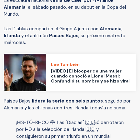
La escuadra nacional
venía de caer por 4-1 ante
Alemania
, el sábado pasado, en su debut en la Copa del
Mundo.
Las Diablas comparten el Grupo A junto con
Alemania
,
Irlanda
y el anfitrión
Países Bajos
, su próximo rival este
miércoles.
Lee También
[VIDEO] El blooper de una mujer
cuando conoció a Lionel Messi:
Confundió su nombre y se hizo viral
Países Bajos
lidera la serie con seis puntos
, seguido por
Alemania y las chilenas con tres. Irlanda todavía no suma.
¡HIS-TÓ-RI-CO 🤩! Las "Diablas" 🇨🇱🏑 derrotaron
por 1-0 a la selección de Irlanda 🇮🇪 y
consiguieron su primer triunfo en un mundial