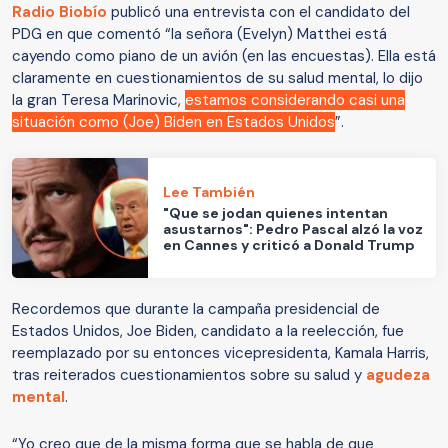
Radio Biobío
publicó una entrevista con el candidato del
PDG en que comentó “la señora (Evelyn) Matthei está
cayendo como piano de un avión (en las encuestas). Ella está
claramente en cuestionamientos de su salud mental, lo dijo
la gran Teresa Marinovic,
estamos considerando casi una
situación como (Joe) Biden en Estados Unidos
”.
Lee También
"Que se jodan quienes intentan
asustarnos": Pedro Pascal alzó la voz
en Cannes y criticó a Donald Trump
Recordemos que durante la campaña presidencial de
Estados Unidos, Joe Biden, candidato a la reelección, fue
reemplazado por su entonces vicepresidenta, Kamala Harris,
tras reiterados cuestionamientos sobre su salud y
agudeza
mental
.
“Yo creo que de la misma forma que se habla de que