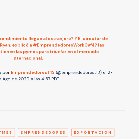
endimiento llegue al extranjero? ? El director de
O’Ryan, explicó a #EmprendedoresWorkCafé? las
ienen las pymes para triunfar en el mercado
internacional.
a por
EmprendedoresT13
(@emprendedorest13) el
27
e Ago de 2020 a las 4:57 PDT
A
YMES
EMPRENDEDORES
EXPORTACIÓN