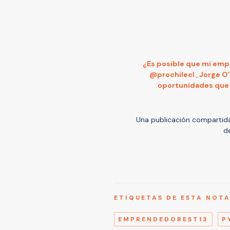
¿Es posible que mi empr
@prochilecl , Jorge 
oportunidades que t
Una publicación compartid
d
ETIQUETAS DE ESTA NOT
EMPRENDEDOREST13
P