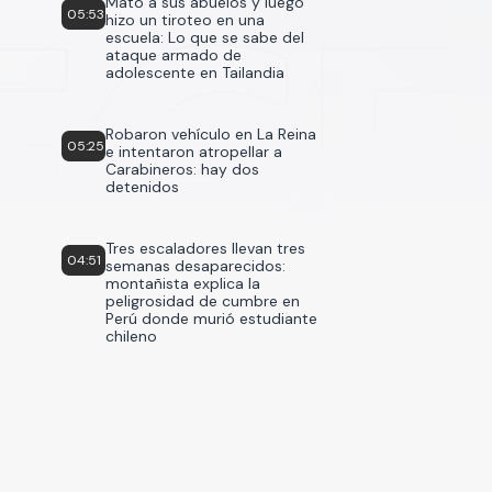
Mató a sus abuelos y luego
05:53
hizo un tiroteo en una
escuela: Lo que se sabe del
ataque armado de
adolescente en Tailandia
Robaron vehículo en La Reina
05:25
e intentaron atropellar a
Carabineros: hay dos
detenidos
Tres escaladores llevan tres
04:51
semanas desaparecidos:
montañista explica la
peligrosidad de cumbre en
Perú donde murió estudiante
chileno