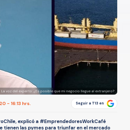
 La voz del experto: ¿Es posible que mi negocio llegue al extranjero?
0 - 16:13 hrs.
Seguir a T13 en
ProChile, explicó a #EmprendedoresWorkCafé
e tienen las pymes para triunfar en el mercado