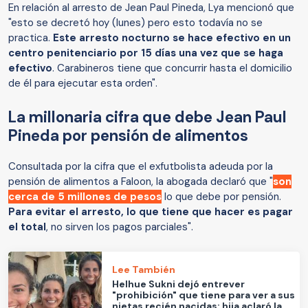
En relación al arresto de Jean Paul Pineda, Lya mencionó que
"esto se decretó hoy (lunes) pero esto todavía no se
practica.
Este arresto nocturno se hace efectivo en un
centro penitenciario por 15 días una vez que se haga
efectivo
. Carabineros tiene que concurrir hasta el domicilio
de él para ejecutar esta orden".
La millonaria cifra que debe Jean Paul
Pineda por pensión de alimentos
Consultada por la cifra que el exfutbolista adeuda por la
pensión de alimentos a Faloon, la abogada declaró que "
son
cerca de 5 millones de pesos
lo que debe por pensión.
Para evitar el arresto, lo que tiene que hacer es pagar
el total
, no sirven los pagos parciales".
Lee También
Helhue Sukni dejó entrever
"prohibición" que tiene para ver a sus
nietas recién nacidas: hija aclaró la