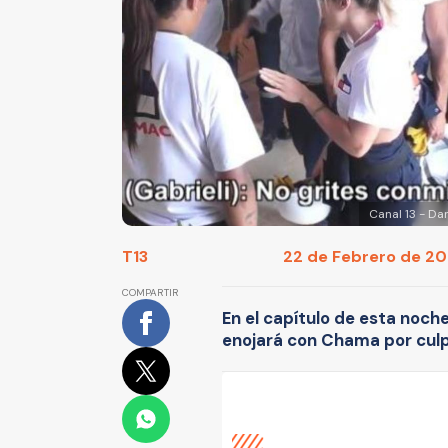
Canal 13 - Da
T13
22 de Febrero de 202
COMPARTIR
En el capítulo de esta noch
enojará con Chama por culpa