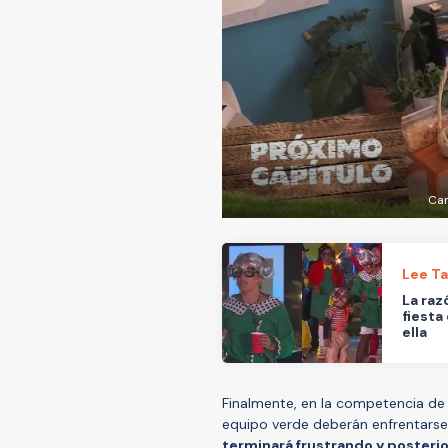
Can
Lee T
La raz
fiesta
ella
Finalmente, en la competencia de s
equipo verde deberán enfrentarse 
terminará frustrando y poster