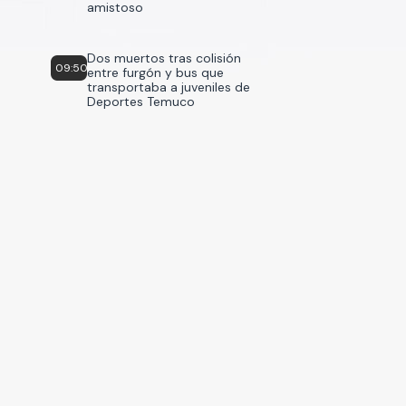
amistoso
Dos muertos tras colisión
09:50
entre furgón y bus que
transportaba a juveniles de
Deportes Temuco