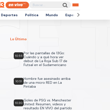
Deportes
Política
Mundo
Espectáculos
Empren
Lo Último
Por las pantallas de 13Go:
10:55
Cuándo y a qué hora ver
debut de La Roja Sub 17 de
Futsal en el Sudamericano
Hombre fue asesinado arriba
10:51
de una micro RED en La
Pintaba
Goles de PSG vs. Manchester
10:30
United: Resumen, videos y
resultado EN VIVO del partido