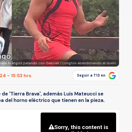
niela Aránguiz pelando con Gabrieli / Longton abandonando el duelo
4 - 15:53 hrs.
Seguir a T13 en
e de 'Tierra Brava', además Luis Mateucci se
 del horno eléctrico que tienen en la pieza.