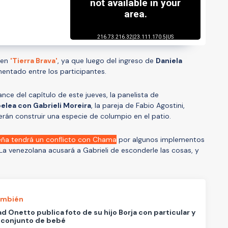
 en
'Tierra Brava'
, ya que luego del ingreso de
Daniela
mentado entre los participantes.
nce del capítulo de este jueves, la panelista de
pelea con Gabrieli Moreira
, la pareja de Fabio Agostini,
rán construir una especie de columpio en el patio.
leña tendrá un conflicto con Chama
por algunos implementos
La venezolana acusará a Gabrieli de esconderle las cosas, y
ambién
d Onetto publica foto de su hijo Borja con particular y
 conjunto de bebé