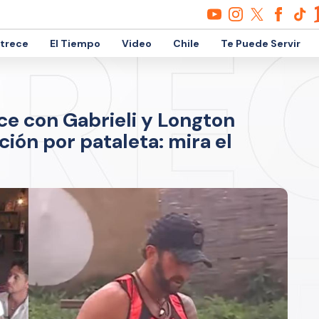
etrece
El Tiempo
Video
Chile
Te Puede Servir
ce con Gabrieli y Longton
ión por pataleta: mira el