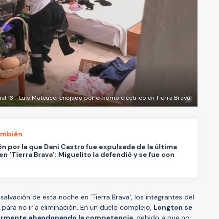
al 13 - Luis Mateucci enojado por el horno eléctrico en Tierra Brava
ambién
ón por la que Dani Castro fue expulsada de la última
 en 'Tierra Brava': Miguelito la defendió y se fue con
alvación de esta noche en 'Tierra Brava', los integrantes del
para no ir a eliminación. En un duelo complejo,
Longton se
iormente abandonando la competencia
, debido a que no