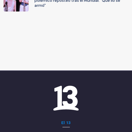
polémico reposteo tras el Mundial: "Qué lío se
armó"
El 13