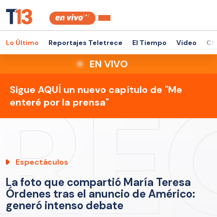
Lo Último
Reportajes Teletrece
El Tiempo
Video
Ch
EN VIVO
Sigue AQUÍ un nuevo capítulo de "Me
enteré por la prensa"
Espectáculos
La foto que compartió María Teresa
Órdenes tras el anuncio de Américo:
generó intenso debate