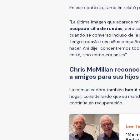
En ese contexto, también relató p
"La última imagen que aparece mía
ocupado silla de ruedas
, pero s
cuando se conversó incluso de la p
Tengo todavía tres niños pequeño
hacer. Ahí dije: 'concentremos to
entré, sino como era antes'".
Chris McMillan recono
a amigos para sus hijos
La comunicadora también
habló 
hogar, considerando que su marid
continúa en recuperación.
Lee T
"Me ma
Pedro 