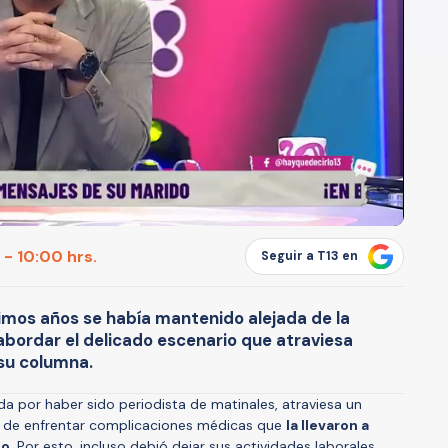
- 10:00 hrs.
Seguir a T13 en
ltimos años se había mantenido alejada de la
 abordar el delicado escenario que atraviesa
su columna.
da por haber sido periodista de matinales, atraviesa un
o de enfrentar complicaciones médicas que
la llevaron a
po
. Por esto, incluso debió dejar sus actividades laborales.