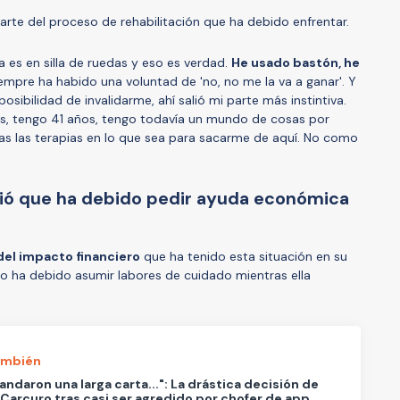
arte del proceso de rehabilitación que ha debido enfrentar.
 es en silla de ruedas y eso es verdad.
He usado bastón, he
iempre ha habido una voluntad de 'no, no me la va a ganar'. Y
osibilidad de invalidarme, ahí salió mi parte más instintiva.
s, tengo 41 años, tengo todavía un mundo de cosas por
das las terapias en lo que sea para sacarme de aquí. No como
ció que ha debido pedir ayuda económica
del impacto financiero
que ha tenido esta situación en su
o ha debido asumir labores de cuidado mientras ella
ambién
ndaron una larga carta...": La drástica decisión de
Carcuro tras casi ser agredido por chofer de app