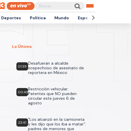
Deportes
Política
Mundo
Espectáculos
Empren
Lo Último
Desafueran a alcalde
01:39
sospechoso de asesinato de
reportera en México
Restricción vehicular:
00:49
Patentes que NO pueden
circular este jueves 6 de
agosto
“Los alcanzó en la camioneta
23:41
y les dijo que los iba a matar”:
padres de menores que