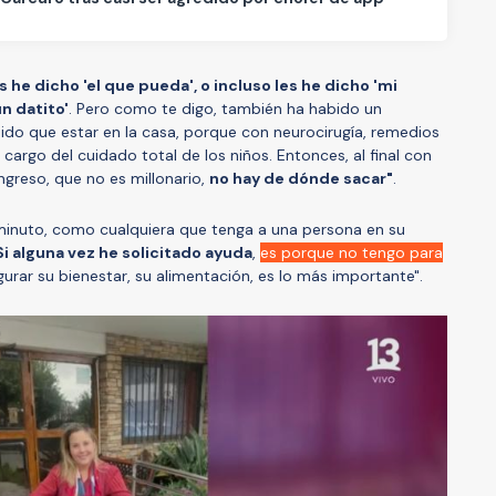
s he dicho 'el que pueda', o incluso les he dicho 'mi
n datito'
. Pero como te digo, también ha habido un
do que estar en la casa, porque con neurocirugía, remedios
cargo del cuidado total de los niños. Entonces, al final con
ingreso, que no es millonario,
no hay de dónde sacar"
.
inuto, como cualquiera que tenga a una persona en su
Si alguna vez he solicitado ayuda
,
es porque no tengo para
rar su bienestar, su alimentación, es lo más importante".