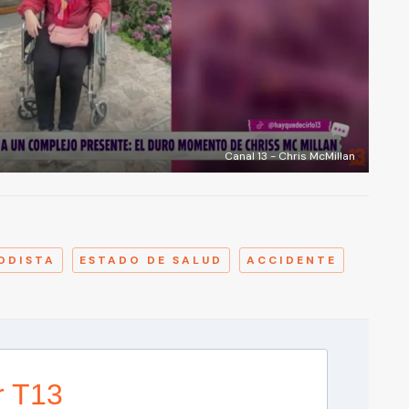
Canal 13 - Chris McMillan
A
ODISTA
ESTADO DE SALUD
ACCIDENTE
r T13