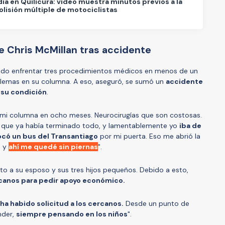
ia en Quilicura: video muestra minutos previos a la
colisión múltiple de motociclistas
e Chris McMillan tras accidente
bido enfrentar tres procedimientos médicos en menos de un
lemas en su columna. A eso, aseguró, se sumó un
accidente
 su condición
.
 mi columna en ocho meses. Neurocirugías que son costosas.
que ya había terminado todo, y lamentablemente yo
iba de
có un bus del Transantiago
por mi puerta. Eso me abrió la
, y
ahí me quedé sin piernas
".
nto a su esposo y sus tres hijos pequeños. Debido a esto,
rcanos para pedir apoyo económico.
ha habido solicitud a los cercanos.
Desde un punto de
nder,
siempre pensando en los niños
".