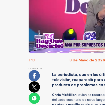
T13
8 de Mayo de 2026 
COMPARTIR
La periodista, que en los ú
televisión, reapareció para
producto de problemas en 
Chris McMillan
, quien es recorda
delicado escenario de salud lueg
perder la movilidad de su cuer