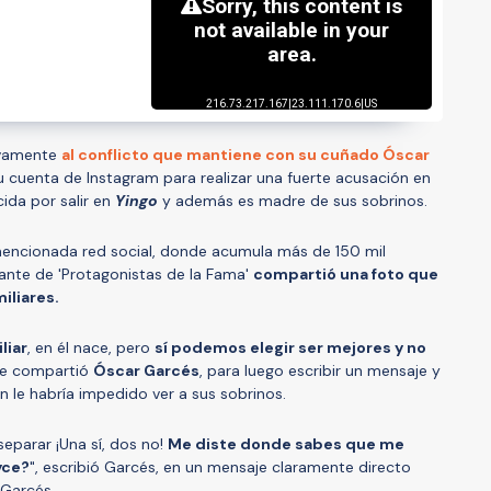
evamente
al conflicto que mantiene con su cuñado Óscar
 su cuenta de Instagram para realizar una fuerte acusación en
cida por salir en
Yingo
y además es madre de sus sobrinos.
 mencionada red social, donde acumula más de 150 mil
pante de 'Protagonistas de la Fama'
compartió una foto que
miliares.
liar
, en él nace, pero
sí podemos elegir ser mejores y no
que compartió
Óscar Garcés
, para luego escribir un mensaje y
n le habría impedido ver a sus sobrinos.
separar ¡Una sí, dos no!
Me diste donde sabes que me
yce?
", escribió Garcés, en un mensaje claramente directo
o Garcés.