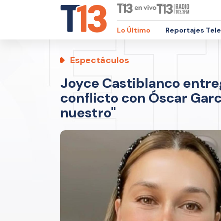
Lo Último
Reportajes Tel
Espectáculos
Joyce Castiblanco entreg
conflicto con Óscar Gar
nuestro"