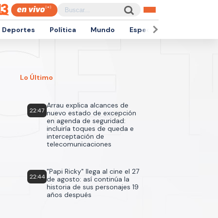
Deportes
Política
Mundo
Espectáculos
Empren
Lo Último
Arrau explica alcances de
22:47
nuevo estado de excepción
en agenda de seguridad:
incluiría toques de queda e
interceptación de
telecomunicaciones
"Papi Ricky" llega al cine el 27
22:44
de agosto: así continúa la
historia de sus personajes 19
años después