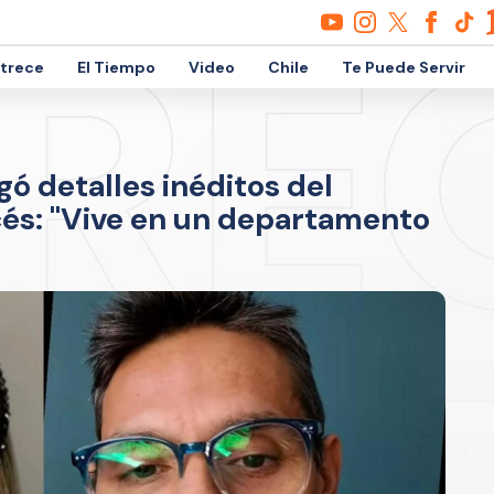
etrece
El Tiempo
Video
Chile
Te Puede Servir
ó detalles inéditos del
cés: "Vive en un departamento