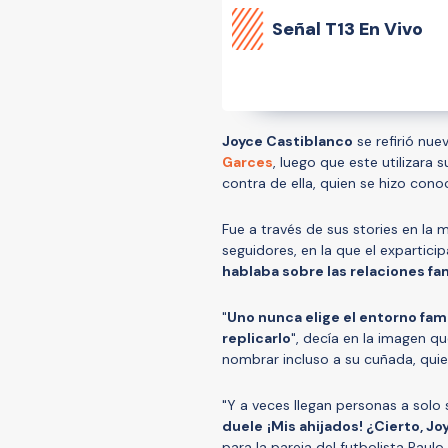
Señal
T13 En Vivo
Joyce Castiblanco
se refirió nu
Garces
, luego que este utilizara
contra de ella, quien se hizo cono
Fue a través de sus stories en la
seguidores, en la que el expartici
hablaba sobre las relaciones fa
"
Uno nunca elige el entorno fami
replicarlo
", decía en la imagen 
nombrar incluso a su cuñada, quie
"Y a veces llegan personas a solo 
duele
¡Mis ahijados! ¿Cierto, Jo
para la pareja del futbolista Paul