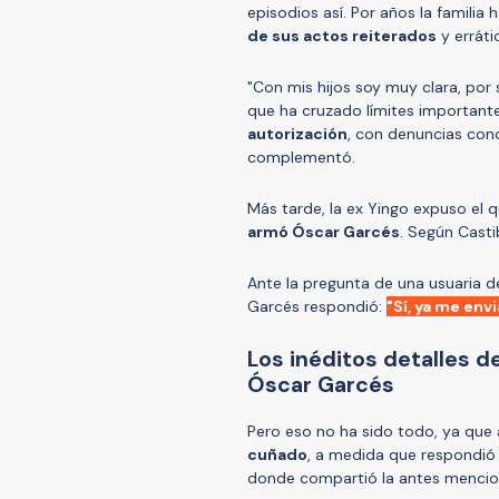
episodios así. Por años la familia
de sus actos reiterados
y erráti
"Con mis hijos soy muy clara, por 
que ha cruzado límites important
autorización
, con denuncias con
complementó.
Más tarde, la ex Yingo expuso el 
armó Óscar Garcés
. Según Casti
Ante la pregunta de una usuaria de
Garcés respondió:
"Sí, ya me en
Los inéditos detalles d
Óscar Garcés
Pero eso no ha sido todo, ya que 
cuñado
, a medida que respondió 
donde compartió la antes mencio