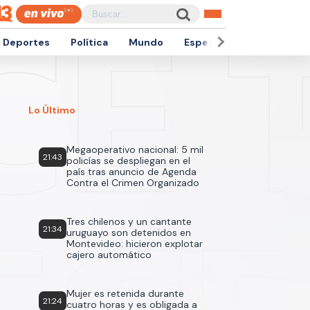
Deportes
Política
Mundo
Espectáculos
Empren
Lo Último
Megaoperativo nacional: 5 mil
21:43
policías se despliegan en el
país tras anuncio de Agenda
Contra el Crimen Organizado
Tres chilenos y un cantante
21:34
uruguayo son detenidos en
Montevideo: hicieron explotar
cajero automático
Mujer es retenida durante
21:24
cuatro horas y es obligada a