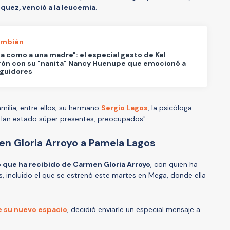
quez, venció a la leucemia
.
ambién
a como a una madre": el especial gesto de Kel
rón con su "nanita" Nancy Huenupe que emocionó a
eguidores
ilia, entre ellos, su hermano
Sergio Lagos
, la psicóloga
 Han estado súper presentes, preocupados".
en Gloria Arroyo a Pamela Lagos
o que ha recibido de Carmen Gloria Arroyo
, con quien ha
 incluido el que se estrenó este martes en Mega, donde ella
de su nuevo espacio
, decidió enviarle un especial mensaje a