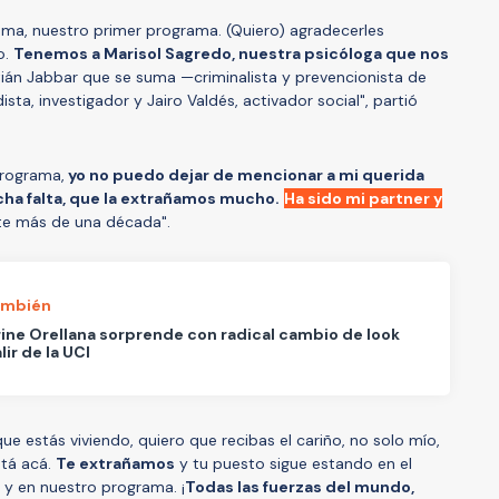
ma, nuestro primer programa. (Quiero) agradecerles
o.
Tenemos a Marisol Sagredo, nuestra psicóloga que nos
stián Jabbar que se suma —criminalista y prevencionista de
sta, investigador y Jairo Valdés, activador social", partió
rograma,
yo no puedo dejar de mencionar a mi querida
ha falta, que la extrañamos mucho.
Ha sido mi partner y
e más de una década".
ambién
ine Orellana sorprende con radical cambio de look
lir de la UCI
e estás viviendo, quiero que recibas el cariño, no solo mío,
stá acá.
Te extrañamos
y tu puesto sigue estando en el
y en nuestro programa. ¡
Todas las fuerzas del mundo,