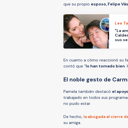
que su propio
esposo, Felipe Vás
Lee T
"La am
Calde
sus s
En cuanto a cómo reaccionó su fam
contó que "
lo han tomado bien
.
El noble gesto de Carm
Pamela también destacó
el apoy
trabajado en todos sus programas,
no pudo estar.
De hecho,
la abogada al cierre 
su amiga.