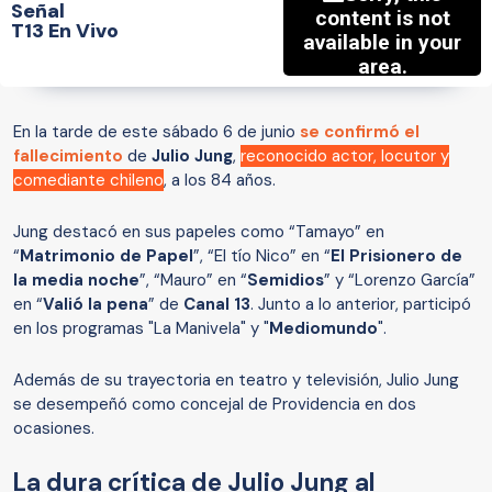
Señal
T13 En Vivo
En la tarde de este sábado 6 de junio
se confirmó el
fallecimiento
de
Julio Jung
,
reconocido actor, locutor y
comediante chileno
, a los 84 años.
Jung destacó en sus papeles como “Tamayo” en
“
Matrimonio de Papel
”, “El tío Nico” en “
El Prisionero de
la media noche
”, “Mauro” en “
Semidios
” y “Lorenzo García”
en “
Valió la pena
” de
Canal 13
. Junto a lo anterior, participó
en los programas "La Manivela" y "
Mediomundo
".
Además de su trayectoria en teatro y televisión, Julio Jung
se desempeñó como concejal de Providencia en dos
ocasiones.
La dura crítica de Julio Jung al