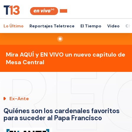
Lo Último
Reportajes Teletrece
El Tiempo
Video
Ch
Mira AQUÍ y EN VIVO un nuevo capítulo de
Mesa Central
Ex-Ante
Quiénes son los cardenales favoritos
para suceder al Papa Francisco