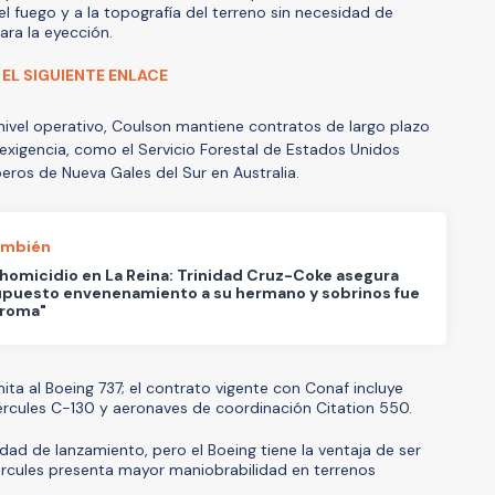
l fuego y a la topografía del terreno sin necesidad de
ara la eyección.
 EL SIGUIENTE ENLACE
nivel operativo, Coulson mantiene contratos de largo plazo
exigencia, como el Servicio Forestal de Estados Unidos
eros de Nueva Gales del Sur en Australia.
ambién
 homicidio en La Reina: Trinidad Cruz-Coke asegura
upuesto envenenamiento a su hermano y sobrinos fue
broma"
mita al Boeing 737; el contrato vigente con Conaf incluye
ércules C-130 y aeronaves de coordinación Citation 550.
ad de lanzamiento, pero el Boeing tiene la ventaja de ser
ércules presenta mayor maniobrabilidad en terrenos