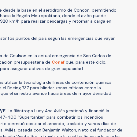
te desde la base en el aeródromo de Concón, permitiendo
hacia la Región Metropolitana, donde el avión puede
920 km/h para realizar descargas y retornar a carga en
istintos puntos del país según las emergencias que vayan
a de Coulson en la actual emergencia de San Carlos de
cación presupuestaria de
Conaf
que, para este ciclo,
 para asegurar activos de gran capacidad.
es utilizar la tecnología de líneas de contención química
e el Boeing 737 para blindar zonas críticas como la
ue el siniestro avance hacia áreas de mayor densidad
/F.
La filántropa Lucy Ana Avilés gestionó y financió la
 747-400 “Supertanker” para combatir los incendios
rte permitió costear el arriendo, traslado y varios días de
ís. Avilés, casada con Benjamin Walton, nieto del fundador de
ndación Viento Sur, a través de la cual ha financiado ayudas