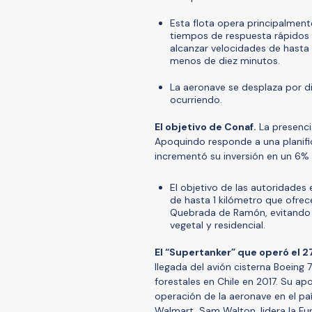
Esta flota opera principalmen
tiempos de respuesta rápidos 
alcanzar velocidades de hasta 
menos de diez minutos.
La aeronave se desplaza por d
ocurriendo.
El objetivo de Conaf.
La presenci
Apoquindo responde a una planifi
incrementó su inversión en un 6%
El objetivo de las autoridades 
de hasta 1 kilómetro que ofrec
Quebrada de Ramón, evitando q
vegetal y residencial.
El “Supertanker” que operó el 27
llegada del avión cisterna Boeing
forestales en Chile en 2017. Su apo
operación de la aeronave en el pa
Walmart, Sam Walton, lidera la Fu