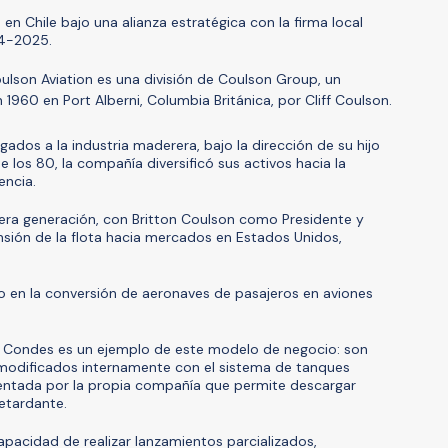
n Chile bajo una alianza estratégica con la firma local
4-2025.
lson Aviation es una división de Coulson Group, un
960 en Port Alberni, Columbia Británica, por Cliff Coulson.
igados a la industria maderera, bajo la dirección de su hijo
los 80, la compañía diversificó sus activos hacia la
encia.
rcera generación, con Britton Coulson como Presidente y
nsión de la flota hacia mercados en Estados Unidos,
o en la conversión de aeronaves de pasajeros en aviones
s Condes es un ejemplo de este modelo de negocio: son
modificados internamente con el sistema de tanques
entada por la propia compañía que permite descargar
retardante.
pacidad de realizar lanzamientos parcializados,