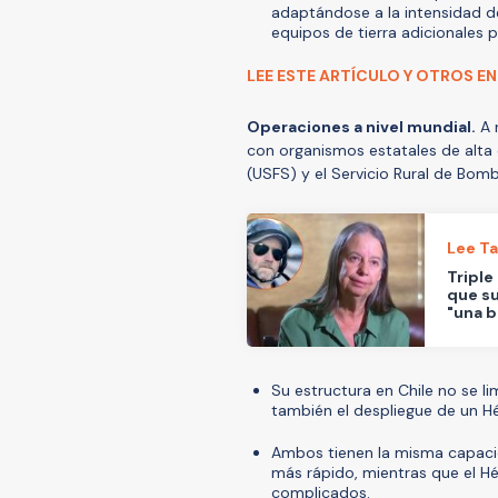
adaptándose a la intensidad de
equipos de tierra adicionales p
LEE ESTE ARTÍCULO Y OTROS EN
Operaciones a nivel mundial.
A 
con organismos estatales de alta 
(USFS) y el Servicio Rural de Bomb
Lee T
Triple
que s
"una 
Su estructura en Chile no se li
también el despliegue de un H
Ambos tienen la misma capacid
más rápido, mientras que el H
complicados.