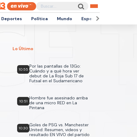
Deportes
Política
Mundo
Espectáculos
Empren
Lo Último
Por las pantallas de 13Go:
10:55
Cuándo y a qué hora ver
debut de La Roja Sub 17 de
Futsal en el Sudamericano
Hombre fue asesinado arriba
10:51
de una micro RED en La
Pintana
Goles de PSG vs. Manchester
10:30
United: Resumen, videos y
resultado EN VIVO del partido