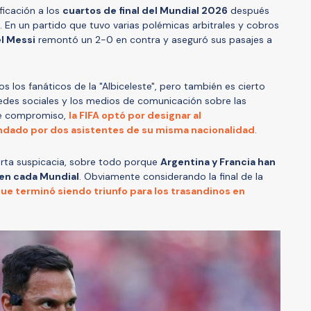
ficación a los
cuartos de final del Mundial 2026
después
. En un partido que tuvo varias polémicas arbitrales y cobros
l Messi
remontó un 2-0 en contra y aseguró sus pasajes a
s los fanáticos de la "Albiceleste", pero también es cierto
redes sociales y los medios de comunicación sobre las
ste compromiso,
la FIFA optó por designar al
undado por dos asistentes de su misma nacionalidad
.
erta suspicacia, sobre todo porque
Argentina y Francia han
 en cada Mundial
. Obviamente considerando la final de la
ue terminó siendo triunfo para los trasandinos en