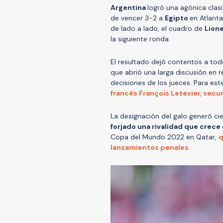
Argentina
logró una agónica clasi
de vencer 3-2 a
Egipto
en Atlanta
de lado a lado, el cuadro de
Lione
la siguiente ronda.
El resultado dejó contentos a todo
que abrió una larga discusión en 
decisiones de los jueces. Para e
francés François Letexier, sec
La designación del galo generó ci
forjado una rivalidad que crece
Copa del Mundo 2022 en Qatar,
q
lanzamientos penales
.