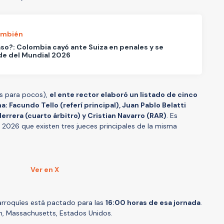
ambién
so?: Colombia cayó ante Suiza en penales y se
de del Mundial 2026
ás para pocos),
el ente rector elaboró un listado de cinco
: Facundo Tello (referí principal), Juan Pablo Belatti
Herrera (cuarto árbitro) y Cristian Navarro (RAR)
. Es
2026 que existen tres jueces principales de la misma
Ver en X
marroquíes está pactado para las
16:00 horas de esa jornada
.
um, Massachusetts, Estados Unidos.