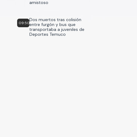
amistoso
Dos muertos tras colisión
09:50
entre furgón y bus que
transportaba a juveniles de
Deportes Temuco